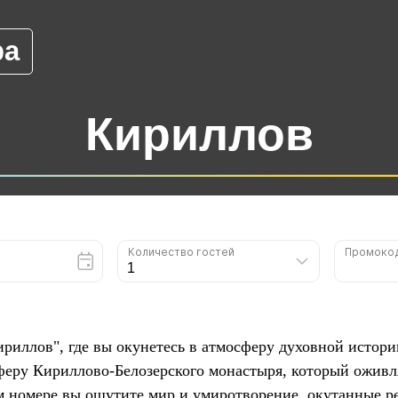
ра
Кириллов
риллов", где вы окунетесь в атмосферу духовной истории
феру Кириллово-Белозерского монастыря, который оживл
 номере вы ощутите мир и умиротворение, окутанные р