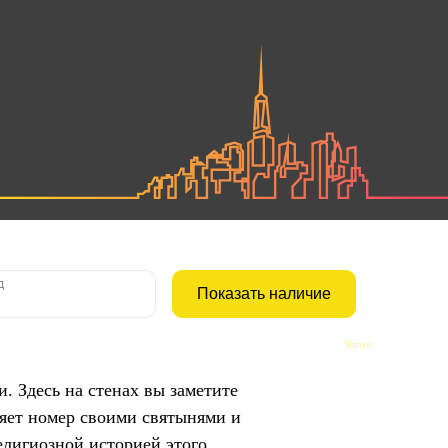
Bnovo
. Здесь на стенах вы заметите
яет номер своими святынями и
елигиозной историей этого