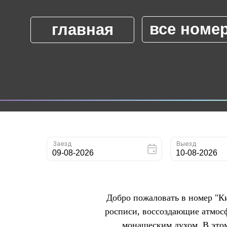
все номе
главная
Добро пожаловать в номер "Ки
росписи, воссоздающие атмос
монашеским духом. В этом