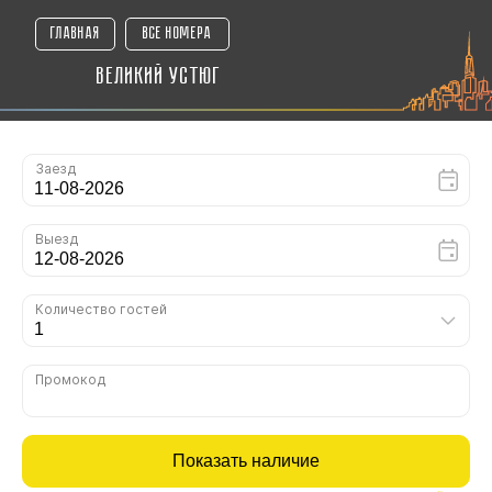
главная
все номера
Великий устюг