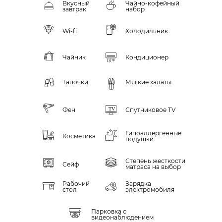
Вкусный
Чайно-кофейный
завтрак
набор
Wi-fi
Холодильник
Чайник
Кондиционер
Тапочки
Мягкие халаты
Фен
Спутниковое ТV
Гипоаллергенные
Косметика
подушки
Степень жесткости
Сейф
матраса на выбор
Рабочий
Зарядка
стол
электромобиля
Парковка с
видеонаблюдением